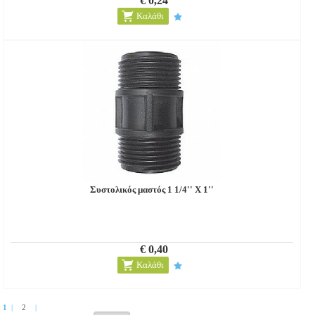
€ 0,24
Καλάθι
Συστολικός μαστός 1 1/4'' Χ 1''
€ 0,40
Καλάθι
1
|
2
|