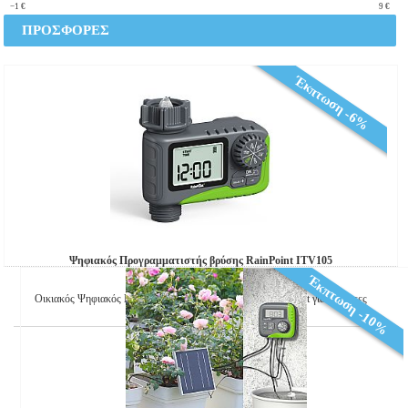
−1
€
9
€
ΠΡΟΣΦΟΡΕΣ
Έκπτωση -6%
Ψηφιακός Προγραμματιστής βρύσης RainPoint ITV105
Έκπτωση -10%
Οικιακός Ψηφιακός Προγραμματιστής της Εταιρείας RainPoint για βεράντες
€ 29,99
€ 31,99
Καλάθι