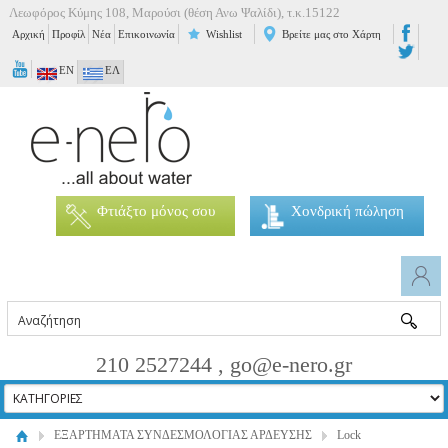
Λεωφόρος Κύμης 108, Μαρούσι (θέση Ανω Ψαλίδι), τ.κ.15122
Αρχική
Προφίλ
Νέα
Επικοινωνία
Wishlist
Βρείτε μας στο Χάρτη
EN
ΕΛ
Φτιάξτο μόνος σου
Χονδρική πώληση
210 2527244 , go@e-nero.gr
ΕΞΑΡΤΗΜΑΤΑ ΣΥΝΔΕΣΜΟΛΟΓΙΑΣ ΑΡΔΕΥΣΗΣ
Lock