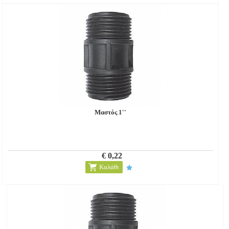
Μαστός 1''
€ 0,22
Καλάθι