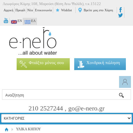
Λεωφόρος Κύμης 108, Μαρούσι (θέση Ανω Ψαλίδι), τ.κ.15122
Αρχική
Προφίλ
Νέα
Επικοινωνία
Wishlist
Βρείτε μας στο Χάρτη
EN
ΕΛ
Φτιάξτο μόνος σου
Χονδρική πώληση
210 2527244 , go@e-nero.gr
ΥΛΙΚΑ ΚΗΠΟΥ