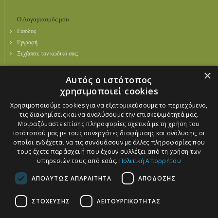
Ο Λογαριασμός μου
Είσοδος
Εγγραφή
Ξεχάσατε τον κωδικό σας;
×
Social Media
Αυτός ο ιστότοπος
Facebook
χρησιμοποιεί cookies
Twitter
Χρησιμοποιούμε cookies για να εξατομικεύσουμε το περιεχόμενο,
Youtube
τις διαφημίσεις και να αναλύσουμε την επισκεψιμότητά μας.
Μοιραζόμαστε επίσης πληροφορίες σχετικά με τη χρήση του
Πληρωμές
ιστότοπού μας με τους συνεργάτες διαφήμισης και ανάλυσης, οι
Οι αγορές σας γίνονται με απόλυτη ασφάλεια επικοινωνίας (SSL) από το
οποίοι ενδέχεται να τις συνδυάσουν με άλλες πληροφορίες που
paycenter της ALPHA BANK
τους έχετε παράσχει ή που έχουν συλλέξει από τη χρήση των
υπηρεσιών τους από εσάς.
Πολιτική Απορρήτου
ΑΠΟΛΥΤΩΣ ΑΠΑΡΑΙΤΗΤΑ
ΑΠΟΔΟΣΗΣ
Πιστοποιήσεις
ΣΤΟΧΕΥΣΗΣ
ΛΕΙΤΟΥΡΓΙΚΟΤΗΤΑΣ