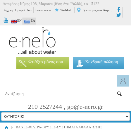
Λεωφόρος Κύμης 108, Μαρούσι (θέση Ανω Ψαλίδι), τ.κ.15122
Αρχική
Προφίλ
Νέα
Επικοινωνία
Wishlist
Βρείτε μας στο Χάρτη
EN
ΕΛ
Φτιάξτο μόνος σου
Χονδρική πώληση
210 2527244 , go@e-nero.gr
ΒΑΝΕΣ-ΦΙΛΤΡΑ-ΒΡΥΣΕΣ-ΣΥΣΤΗΜΑΤΑ ΑΦΑΛΑΤΩΣΗΣ