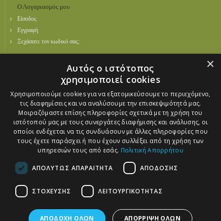
Ο Λογαριασμός μου
Είσοδος
Εγγραφή
Ξεχάσατε τον κωδικό σας;
×
Social Media
Αυτός ο ιστότοπος
Facebook
χρησιμοποιεί cookies
Twitter
Χρησιμοποιούμε cookies για να εξατομικεύσουμε το περιεχόμενο,
Youtube
τις διαφημίσεις και να αναλύσουμε την επισκεψιμότητά μας.
Μοιραζόμαστε επίσης πληροφορίες σχετικά με τη χρήση του
Πληρωμές
ιστότοπού μας με τους συνεργάτες διαφήμισης και ανάλυσης, οι
Οι αγορές σας γίνονται με απόλυτη ασφάλεια επικοινωνίας (SSL) από το
οποίοι ενδέχεται να τις συνδυάσουν με άλλες πληροφορίες που
paycenter της ALPHA BANK
τους έχετε παράσχει ή που έχουν συλλέξει από τη χρήση των
υπηρεσιών τους από εσάς.
Πολιτική Απορρήτου
ΑΠΟΛΥΤΩΣ ΑΠΑΡΑΙΤΗΤΑ
ΑΠΟΔΟΣΗΣ
Πιστοποιήσεις
ΣΤΟΧΕΥΣΗΣ
ΛΕΙΤΟΥΡΓΙΚΟΤΗΤΑΣ
ΑΠΟΔΟΧΗ ΟΛΩΝ
ΑΠΟΡΡΙΨΗ ΟΛΩΝ